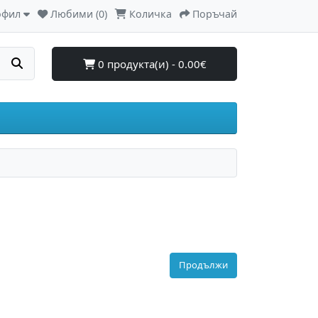
офил
Любими (0)
Количка
Поръчай
0 продукта(и) - 0.00€
Продължи