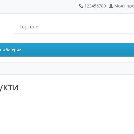
123456789
Моят пр
рни батерии
укти