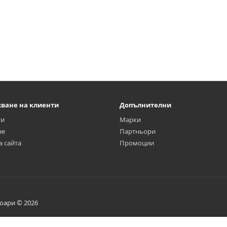
ване на клиенти
Допълнителни
ти
Марки
не
Партньори
а сайта
Промоции
соари © 2026